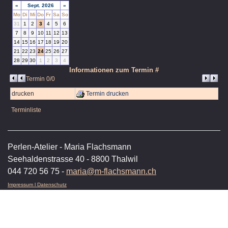
«
Sept. 2026
»
Mo
Di
Mi
Do
Fr
Sa
So
31
1
2
3
4
5
6
7
8
9
10
11
12
13
14
15
16
17
18
19
20
21
22
23
24
25
26
27
28
29
30
1
2
3
4
Informationen zum Termin #
Termin 0/0
drucken
Termin drucken
Terminliste
Perlen-Atelier - Maria Flachsmann
Seehaldenstrasse 40 - 8800 Thalwil
044 720 56 75 -
maria@m-flachsmann.ch
Impressum l Datenschutz