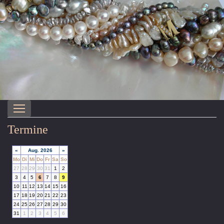
Termine
«
Aug. 2026
»
Mo
Di
Mi
Do
Fr
Sa
So
27
28
29
30
31
1
2
3
4
5
6
7
8
9
10
11
12
13
14
15
16
17
18
19
20
21
22
23
24
25
26
27
28
29
30
31
1
2
3
4
5
6